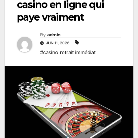
casino en ligne qui
paye vraiment
By
admin
JUN 11, 2026
#casino retrait immédiat