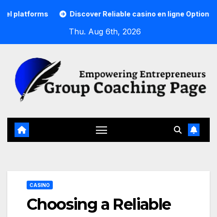
Skip
atforms
Discover Reliable casino en ligne Options Today
to
Thu. Aug 6th, 2026
content
CASINO
Choosing a Reliable