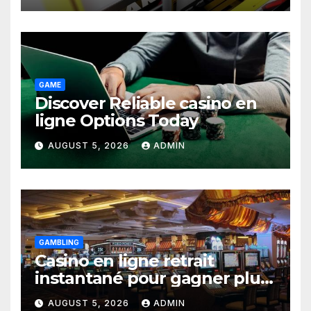
GAME
Discover Reliable casino en
ligne Options Today
AUGUST 5, 2026
ADMIN
GAMBLING
Casino en ligne retrait
instantané pour gagner plus
vite
AUGUST 5, 2026
ADMIN