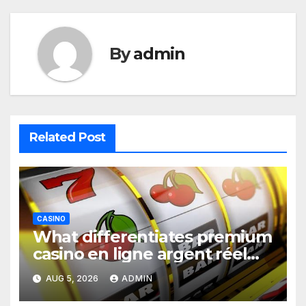
By
admin
Related Post
CASINO
What differentiates premium
casino en ligne argent réel
platforms
AUG 5, 2026
ADMIN