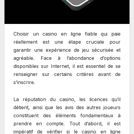
Choisir un casino en ligne fiable qui paie
réellement est une étape cruciale pour
garantir une expérience de jeu sécurisée et
agréable. Face à l’abondance d’options
disponibles sur Internet, il est essentiel de se
renseigner sur certains critères avant de
s’inscrire.
La réputation du casino, les licences qu’il
détient, ainsi que les avis des autres joueurs
constituent des éléments fondamentaux à
prendre en compte. Tout d’abord, il est
impératif de vérifier si le casino en ligne