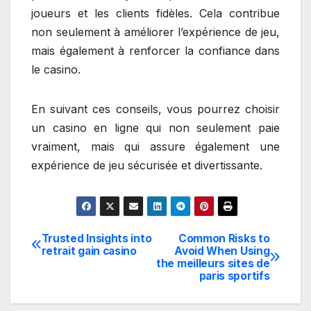
joueurs et les clients fidèles. Cela contribue
non seulement à améliorer l’expérience de jeu,
mais également à renforcer la confiance dans
le casino.
En suivant ces conseils, vous pourrez choisir
un casino en ligne qui non seulement paie
vraiment, mais qui assure également une
expérience de jeu sécurisée et divertissante.
Trusted Insights into
Common Risks to
Post
retrait gain casino
Avoid When Using
the meilleurs sites de
navigation
paris sportifs