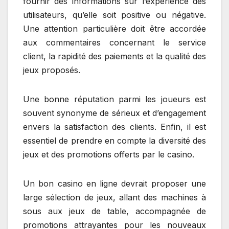
fournir des informations sur l’expérience des
utilisateurs, qu’elle soit positive ou négative.
Une attention particulière doit être accordée
aux commentaires concernant le service
client, la rapidité des paiements et la qualité des
jeux proposés.
Une bonne réputation parmi les joueurs est
souvent synonyme de sérieux et d’engagement
envers la satisfaction des clients. Enfin, il est
essentiel de prendre en compte la diversité des
jeux et des promotions offerts par le casino.
Un bon casino en ligne devrait proposer une
large sélection de jeux, allant des machines à
sous aux jeux de table, accompagnée de
promotions attrayantes pour les nouveaux