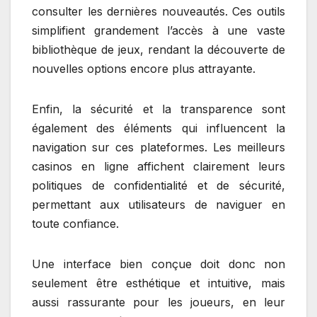
consulter les dernières nouveautés. Ces outils
simplifient grandement l’accès à une vaste
bibliothèque de jeux, rendant la découverte de
nouvelles options encore plus attrayante.
Enfin, la sécurité et la transparence sont
également des éléments qui influencent la
navigation sur ces plateformes. Les meilleurs
casinos en ligne affichent clairement leurs
politiques de confidentialité et de sécurité,
permettant aux utilisateurs de naviguer en
toute confiance.
Une interface bien conçue doit donc non
seulement être esthétique et intuitive, mais
aussi rassurante pour les joueurs, en leur