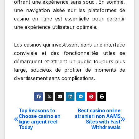
offrant une expérience sans souci. En somme,
une navigation aisée sur les plateformes de
casino en ligne est essentielle pour garantir
une expérience utilisateur optimale.
Les casinos qui investissent dans une interface
conviviale et des fonctionnalités utiles se
démarquent et attirent un public toujours plus
large, soucieux de profiter de moments de
divertissement sans complications.
Top Reasons to
Best casino online
Post
Choose casino en
stranieri non AAMS
ligne argent réel
Sites with Fast
navigation
Today
Withdrawals