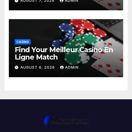
AUGUST 7, 2026
ADMIN
CASINO
Find Your Meilleur Casino En
Ligne Match
AUGUST 6, 2026
ADMIN