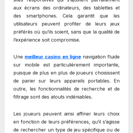
aux écrans des ordinateurs, des tablettes et
des smartphones. Cela garantit que les
utilisateurs peuvent profiter de leurs jeux
préférés où qu’ils soient, sans que la qualité de
l’expérience soit compromise.
Une
meilleur casino en ligne
navigation fluide
sur mobile est particulièrement importante,
puisque de plus en plus de joueurs choisissent
de parier sur leurs appareils portables. En
outre, les fonctionnalités de recherche et de
filtrage sont des atouts indéniables.
Les joueurs peuvent ainsi affiner leurs choix
en fonction de leurs préférences, qu’il s’agisse
de rechercher un type de jeu spécifique ou de