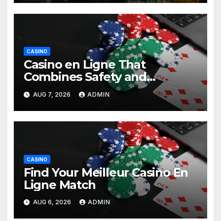
CASINO
Casino en Ligne That
Combines Safety and
Entertainment
AUG 7, 2026
ADMIN
CASINO
Find Your Meilleur Casino En
Ligne Match
AUG 6, 2026
ADMIN