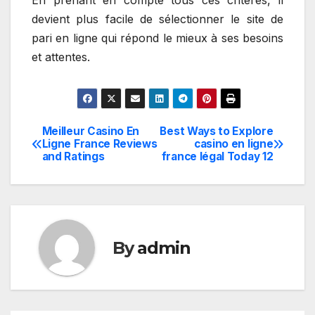
En prenant en compte tous ces critères, il
devient plus facile de sélectionner le site de
pari en ligne qui répond le mieux à ses besoins
et attentes.
Meilleur Casino En
Best Ways to Explore
Post
Ligne France Reviews
casino en ligne
and Ratings
france légal Today 12
navigation
By
admin