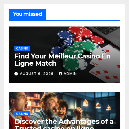
You missed
CASINO
Find Your Meilleur Casino En
Ligne Match
AUGUST 6, 2026
ADMIN
CASINO
Discover the Advantages of a
Trusted casino en ligne