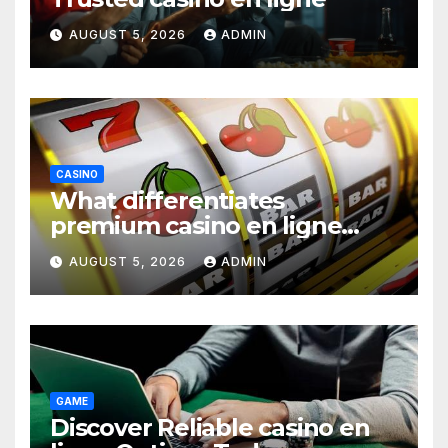
AUGUST 5, 2026
ADMIN
CASINO
What differentiates
premium casino en ligne
argent réel platforms
AUGUST 5, 2026
ADMIN
GAME
Discover Reliable casino en