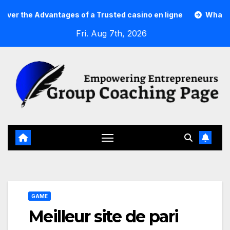
Skip
the Advantages of a Trusted casino en ligne
What differe
to
Fri. Aug 7th, 2026
content
GAME
Meilleur site de pari