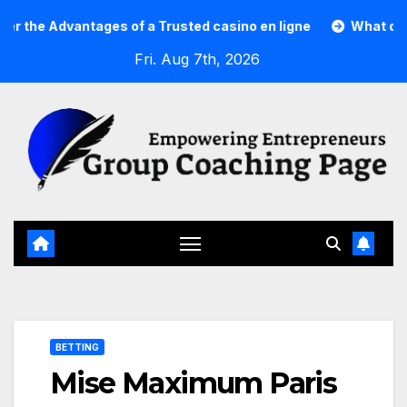
Skip
Advantages of a Trusted casino en ligne
What differentia
to
Fri. Aug 7th, 2026
content
BETTING
Mise Maximum Paris