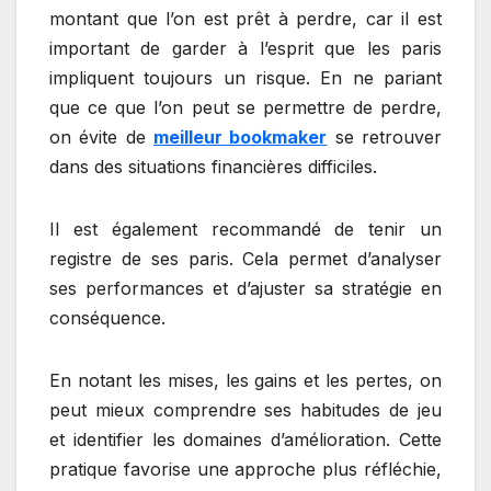
montant que l’on est prêt à perdre, car il est
important de garder à l’esprit que les paris
impliquent toujours un risque. En ne pariant
que ce que l’on peut se permettre de perdre,
on évite de
meilleur bookmaker
se retrouver
dans des situations financières difficiles.
Il est également recommandé de tenir un
registre de ses paris. Cela permet d’analyser
ses performances et d’ajuster sa stratégie en
conséquence.
En notant les mises, les gains et les pertes, on
peut mieux comprendre ses habitudes de jeu
et identifier les domaines d’amélioration. Cette
pratique favorise une approche plus réfléchie,