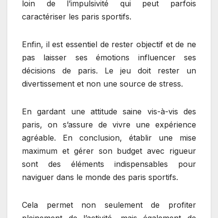
loin de l’impulsivité qui peut parfois
caractériser les paris sportifs.
Enfin, il est essentiel de rester objectif et de ne
pas laisser ses émotions influencer ses
décisions de paris. Le jeu doit rester un
divertissement et non une source de stress.
En gardant une attitude saine vis-à-vis des
paris, on s’assure de vivre une expérience
agréable. En conclusion, établir une mise
maximum et gérer son budget avec rigueur
sont des éléments indispensables pour
naviguer dans le monde des paris sportifs.
Cela permet non seulement de profiter