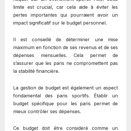
limite est crucial, car cela aide à éviter les
pertes importantes qui pourraient avoir un
impact significatif sur le budget personnel.
Il est conseillé de déterminer une mise
maximum en fonction de ses revenus et de ses
dépenses mensuelles. Cela permet de
s’assurer que les paris ne compromettent pas
la stabilité financière.
La gestion de budget est également un aspect
fondamental des paris sportifs. Établir un
budget spécifique pour les paris permet de
mieux contrôler ses dépenses.
Ce budget doit être considéré comme un