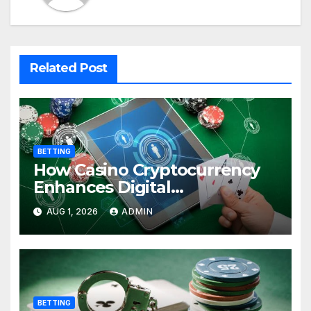
Related Post
BETTING
How Casino Cryptocurrency
Enhances Digital
Transactions
AUG 1, 2026
ADMIN
BETTING