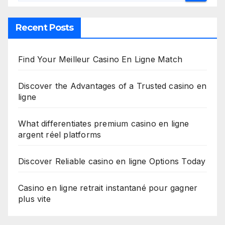
Recent Posts
Find Your Meilleur Casino En Ligne Match
Discover the Advantages of a Trusted casino en
ligne
What differentiates premium casino en ligne
argent réel platforms
Discover Reliable casino en ligne Options Today
Casino en ligne retrait instantané pour gagner
plus vite