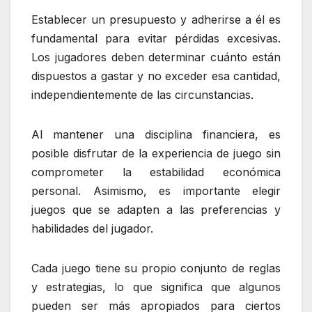
Establecer un presupuesto y adherirse a él es
fundamental para evitar pérdidas excesivas.
Los jugadores deben determinar cuánto están
dispuestos a gastar y no exceder esa cantidad,
independientemente de las circunstancias.
Al mantener una disciplina financiera, es
posible disfrutar de la experiencia de juego sin
comprometer la estabilidad económica
personal. Asimismo, es importante elegir
juegos que se adapten a las preferencias y
habilidades del jugador.
Cada juego tiene su propio conjunto de reglas
y estrategias, lo que significa que algunos
pueden ser más apropiados para ciertos