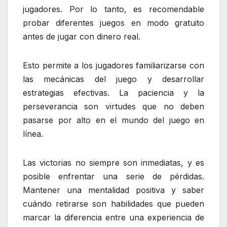
jugadores. Por lo tanto, es recomendable
probar diferentes juegos en modo gratuito
antes de jugar con dinero real.
Esto permite a los jugadores familiarizarse con
las mecánicas del juego y desarrollar
estrategias efectivas. La paciencia y la
perseverancia son virtudes que no deben
pasarse por alto en el mundo del juego en
línea.
Las victorias no siempre son inmediatas, y es
posible enfrentar una serie de pérdidas.
Mantener una mentalidad positiva y saber
cuándo retirarse son habilidades que pueden
marcar la diferencia entre una experiencia de