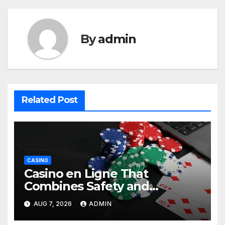
By
admin
Related Post
CASINO
Casino en Ligne That
Combines Safety and
Entertainment
AUG 7, 2026
ADMIN