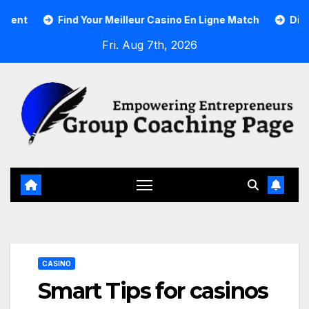
Skip
Find Your Meilleur Casino En Ligne Match
Discover th
to
Fri. Aug 7th, 2026
content
CASINO
Smart Tips for casinos