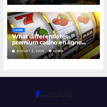
CASINO
What differentiates
premium casino en ligne
argent réel platforms
AUGUST 5, 2026
ADMIN