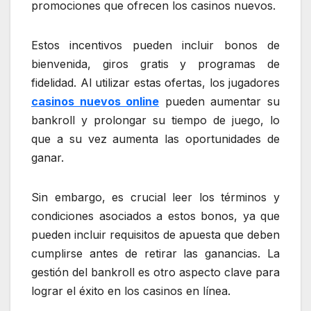
promociones que ofrecen los casinos nuevos.
Estos incentivos pueden incluir bonos de
bienvenida, giros gratis y programas de
fidelidad. Al utilizar estas ofertas, los jugadores
casinos nuevos online
pueden aumentar su
bankroll y prolongar su tiempo de juego, lo
que a su vez aumenta las oportunidades de
ganar.
Sin embargo, es crucial leer los términos y
condiciones asociados a estos bonos, ya que
pueden incluir requisitos de apuesta que deben
cumplirse antes de retirar las ganancias. La
gestión del bankroll es otro aspecto clave para
lograr el éxito en los casinos en línea.