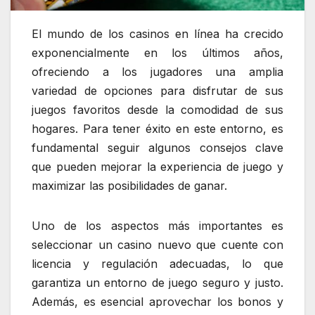
El mundo de los casinos en línea ha crecido
exponencialmente en los últimos años,
ofreciendo a los jugadores una amplia
variedad de opciones para disfrutar de sus
juegos favoritos desde la comodidad de sus
hogares. Para tener éxito en este entorno, es
fundamental seguir algunos consejos clave
que pueden mejorar la experiencia de juego y
maximizar las posibilidades de ganar.
Uno de los aspectos más importantes es
seleccionar un casino nuevo que cuente con
licencia y regulación adecuadas, lo que
garantiza un entorno de juego seguro y justo.
Además, es esencial aprovechar los bonos y