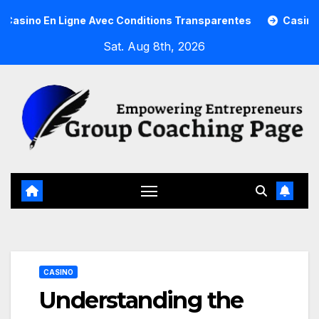
Skip
 En Ligne Avec Conditions Transparentes
Casino en Lig
to
Sat. Aug 8th, 2026
content
CASINO
Understanding the