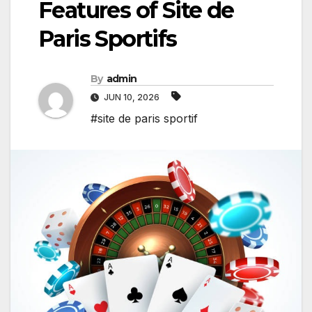
Features of Site de
Paris Sportifs
By
admin
JUN 10, 2026
#site de paris sportif