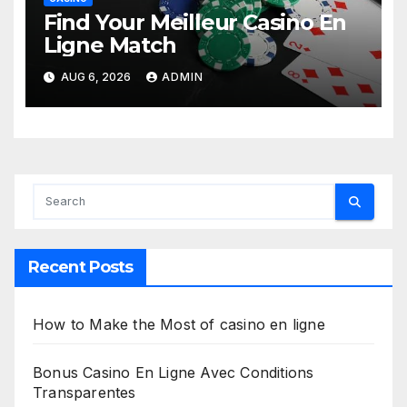
Find Your Meilleur Casino En
Ligne Match
AUG 6, 2026
ADMIN
Recent Posts
How to Make the Most of casino en ligne
Bonus Casino En Ligne Avec Conditions
Transparentes