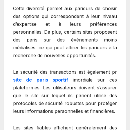
Cette diversité permet aux parieurs de choisir
des options qui correspondent à leur niveau
d’expertise et à leurs préférences
personnelles. De plus, certains sites proposent
des paris sur des événements moins
médiatisés, ce qui peut attirer les parieurs à la
recherche de nouvelles opportunités.
La sécurité des transactions est également pr
site de paris sportif
imordiale sur ces
plateformes. Les utilisateurs doivent s’assurer
que le site sur lequel ils parient utilise des
protocoles de sécurité robustes pour protéger
leurs informations personnelles et financières.
Les sites fiables affichent généralement des