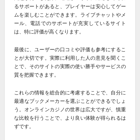
るサポートがあると、プレイヤーは安心してゲー
ムを楽しむことができます。ライブチャットやメ
ール、電話でのサポートが充実しているサイト
は、特に評価が高くなります。
最後に、ユーザーの口コミや評価も参考にするこ
とが大切です。実際に利用した人の意見を聞くこ
とで、そのサイトの実際の使い勝手やサービスの
質を把握できます。
これらの情報を総合的に考慮することで、自分に
最適なブックメーカーを選ぶことができるでしょ
う。オンラインカジノの世界は広大ですが、慎重
な比較を行うことで、より良い体験が得られるは
ずです。