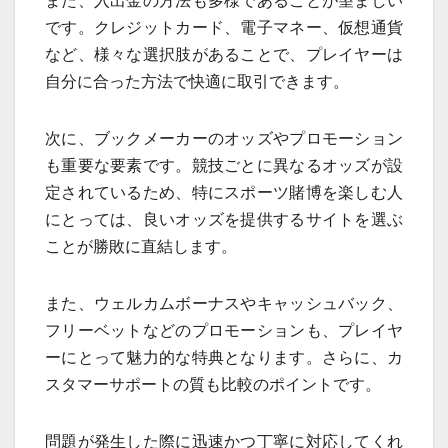
また、入出金の方法も多様であることが望ましい
です。クレジットカード、電子マネー、仮想通貨
など、様々な選択肢があることで、プレイヤーは
自分に合った方法で快適に取引できます。
次に、ブックメーカーのオッズやプロモーション
も重要な要素です。競技ごとに異なるオッズが設
定されているため、特にスポーツ賭博を楽しむ人
にとっては、良いオッズを提供するサイトを選ぶ
ことが勝敗に直結します。
また、ウェルカムボーナスやキャッシュバック、
フリーベットなどのプロモーションも、プレイヤ
ーにとって魅力的な特典となります。さらに、カ
スタマーサポートの質も比較のポイントです。
問題が発生した際に迅速かつ丁寧に対応してくれ