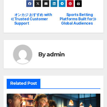
オンカジ おすすめ with
Sports Betting
Post
Trusted Customer
Platforms Built for
Support
Global Audiences
navigation
By
admin
Related Post