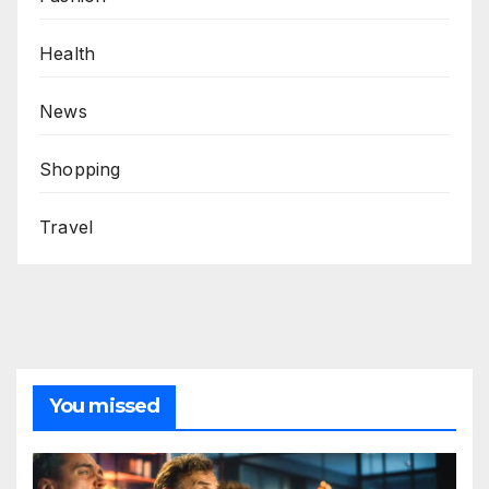
Health
News
Shopping
Travel
You missed