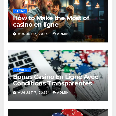
CASINO
How to Make the Most of
casino en ligne
AUGUST 7, 2026
ADMIN
GAMBLING
Bonus Casino En Ligne Avec
Conditions Transparentes
AUGUST 7, 2026
ADMIN