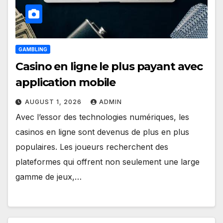
GAMBLING
Casino en ligne le plus payant avec
application mobile
AUGUST 1, 2026
ADMIN
Avec l’essor des technologies numériques, les
casinos en ligne sont devenus de plus en plus
populaires. Les joueurs recherchent des
plateformes qui offrent non seulement une large
gamme de jeux,…