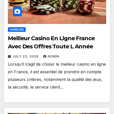
GAMBLING
Meilleur Casino En Ligne France
Avec Des Offres Toute L Année
JULY 23, 2026
ADMIN
Lorsqu’il s’agit de choisir le meilleur casino en ligne
en France, il est essentiel de prendre en compte
plusieurs critères, notamment la qualité des jeux,
la sécurité, le service client…