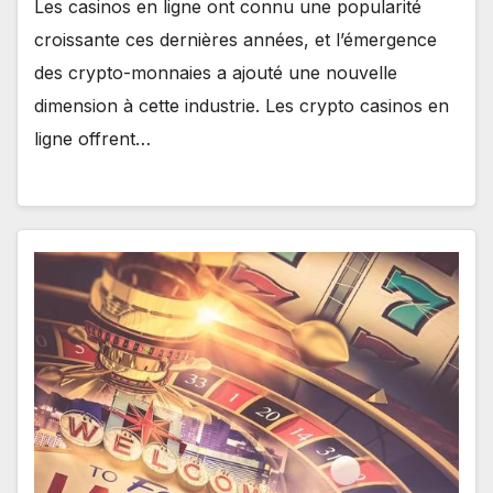
Les casinos en ligne ont connu une popularité
croissante ces dernières années, et l’émergence
des crypto-monnaies a ajouté une nouvelle
dimension à cette industrie. Les crypto casinos en
ligne offrent…