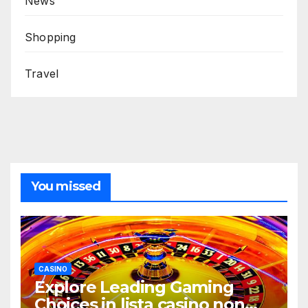
News
Shopping
Travel
You missed
CASINO
Explore Leading Gaming
Choices in lista casino non