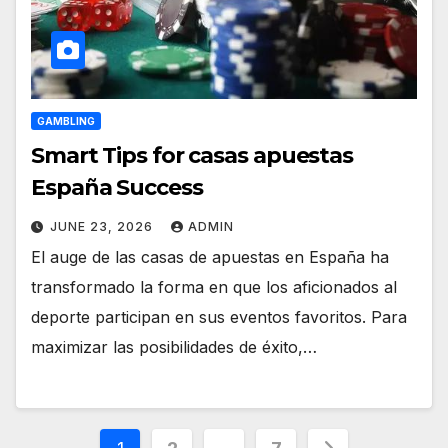
GAMBLING
Smart Tips for casas apuestas
España Success
JUNE 23, 2026
ADMIN
El auge de las casas de apuestas en España ha
transformado la forma en que los aficionados al
deporte participan en sus eventos favoritos. Para
maximizar las posibilidades de éxito,…