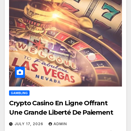
GAMBLING
Crypto Casino En Ligne Offrant
Une Grande Liberté De Paiement
JULY 17, 2026
ADMIN