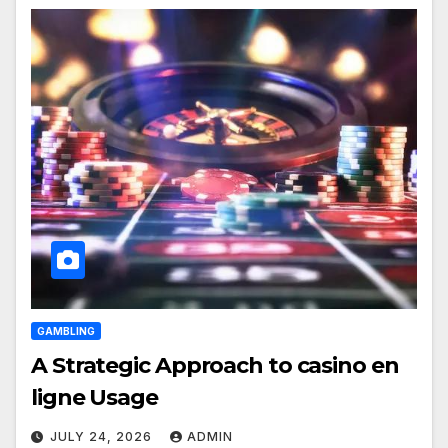
GAMBLING
A Strategic Approach to casino en
ligne Usage
JULY 24, 2026
ADMIN