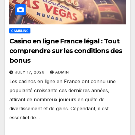
GAMBLING
Casino en ligne France légal : Tout
comprendre sur les conditions des
bonus
JULY 17, 2026
ADMIN
Les casinos en ligne en France ont connu une
popularité croissante ces dernières années,
attirant de nombreux joueurs en quête de
divertissement et de gains. Cependant, il est
essentiel de…