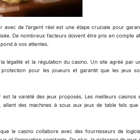
r avec de l’argent réel est une étape cruciale pour garant
isée. De nombreux facteurs doivent être pris en compte af
épond à vos attentes.
r la légalité et la régulation du casino. Un site agréé par u
 protection pour les joueurs et garantit que les jeux so
 est la variété des jeux proposés. Les meilleurs casinos 
, allant des machines à sous aux jeux de table tels que 
 que le casino collabore avec des fournisseurs de logicie
 jeux et l’innovation constante. De plus, la présence de jeux 