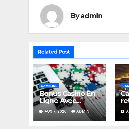
By
admin
Related Post
GAMBLING
GAM
Bonus Casino En
Ca
Ligne Avec
re
Conditions
po
AUG 7, 2026
ADMIN
A
Transparentes
vi