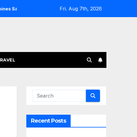
Fri. Aug 7th, 2026
fety and Entertainment
Find Your Meilleur Casino En Lig
RAVEL
Recent Posts