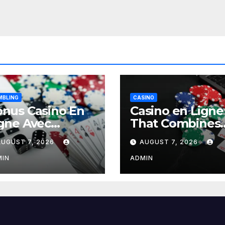
MBLING
CASINO
nus Casino En
Casino en Ligne
gne Avec
That Combines
nditions
Safety and
AUGUST 7, 2026
AUGUST 7, 2026
ansparentes
Entertainment
MIN
ADMIN