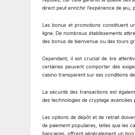
direct peut enrichir l’expérience de jeu, 
Les bonus et promotions constituent un
ligne. De nombreux établissements atti
des bonus de bienvenue ou des tours gra
Cependant, il est crucial de lire atten
certaines peuvent comporter des exigenc
casino transparent sur ses conditions de
La sécurité des transactions est égalem
des technologies de cryptage avancées p
Les options de dépôt et de retrait doiv
de paiement populaires, telles que les ca
bancaires, offrent généralement un bon n