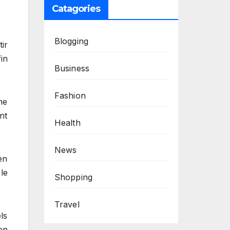
Catagories
Blogging
ir
in
Business
Fashion
ne
nt
Health
News
en
le
Shopping
Travel
ls
en