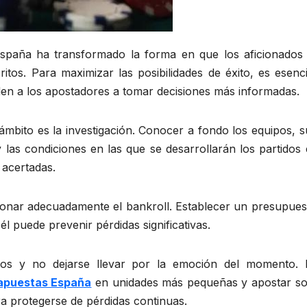
spaña ha transformado la forma en que los aficionados 
itos. Para maximizar las posibilidades de éxito, es esenci
uden a los apostadores a tomar decisiones más informadas.
 ámbito es la investigación. Conocer a fondo los equipos, s
y las condiciones en las que se desarrollarán los partidos 
 acertadas.
stionar adecuadamente el bankroll. Establecer un presupues
él puede prevenir pérdidas significativas.
ados y no dejarse llevar por la emoción del momento. 
apuestas España
en unidades más pequeñas y apostar so
a protegerse de pérdidas continuas.