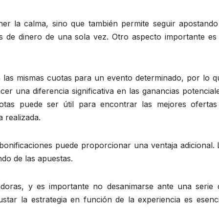
ner la calma, sino que también permite seguir apostando
s de dinero de una sola vez. Otro aspecto importante es 
n las mismas cuotas para un evento determinado, por lo q
r una diferencia significativa en las ganancias potenciale
otas puede ser útil para encontrar las mejores ofertas
 realizada.
onificaciones puede proporcionar una ventaja adicional. 
ndo de las apuestas.
adoras, y es importante no desanimarse ante una serie 
star la estrategia en función de la experiencia es esenci