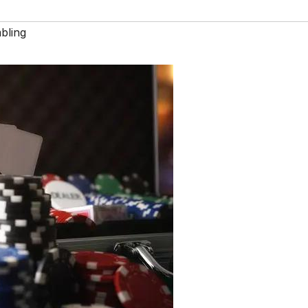
bling