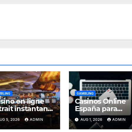
BLING
GAMBLING
sino en ligne
Casinos Online
trait instantané
España para
ur gagner plus
Premios Reales
UG 5, 2026
ADMIN
AUG 1, 2026
ADMIN
te