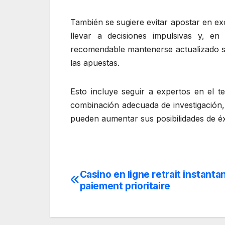
También se sugiere evitar apostar en e
llevar a decisiones impulsivas y, en 
recomendable mantenerse actualizado so
las apuestas.
Esto incluye seguir a expertos en el te
combinación adecuada de investigación, 
pueden aumentar sus posibilidades de éx
Casino en ligne retrait instant
Post
paiement prioritaire
navigation