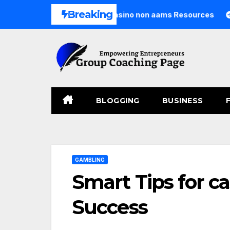
Skip
Breaking
ming Choices in lista casino non aams Resources
Discov
to
content
BLOGGING
BUSINESS
GAMBLING
Smart Tips for c
Success