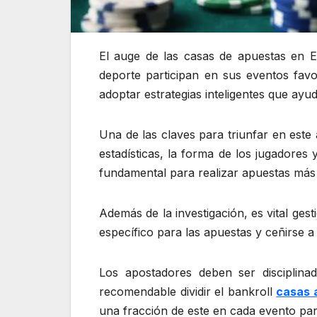
El auge de las casas de apuestas en E
deporte participan en sus eventos favor
adoptar estrategias inteligentes que ay
Una de las claves para triunfar en este
estadísticas, la forma de los jugadores 
fundamental para realizar apuestas más
Además de la investigación, es vital ge
específico para las apuestas y ceñirse a 
Los apostadores deben ser disciplin
recomendable dividir el bankroll
casas 
una fracción de este en cada evento par