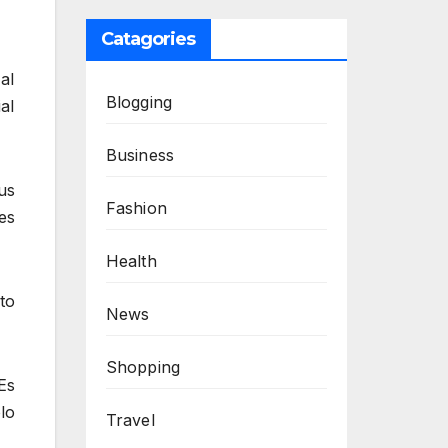
Catagories
al
Blogging
al
Business
us
Fashion
es
Health
to
News
Shopping
Es
lo
Travel