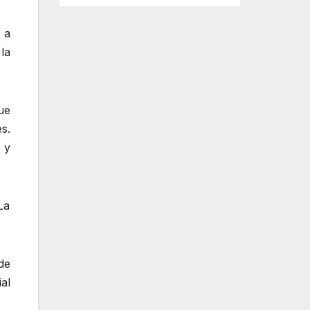
 a
la
ue
s.
 y
La
de
al