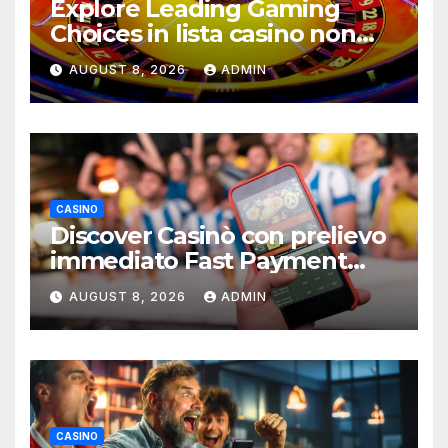
Explore Leading Gaming
Choices in lista casino non
aams Resources
AUGUST 8, 2026
ADMIN
CASINO
Discover Casinò con prelievo
immediato Fast Payment
Guide
AUGUST 8, 2026
ADMIN
CASINO