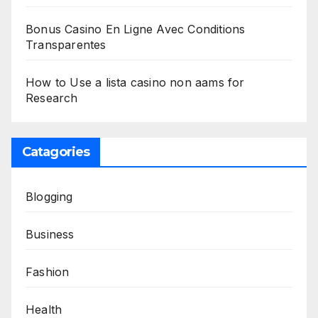
Bonus Casino En Ligne Avec Conditions
Transparentes
How to Use a lista casino non aams for
Research
Catagories
Blogging
Business
Fashion
Health