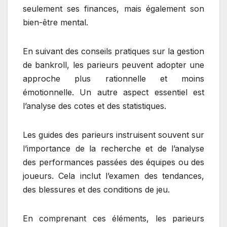
seulement ses finances, mais également son
bien-être mental.
En suivant des conseils pratiques sur la gestion
de bankroll, les parieurs peuvent adopter une
approche plus rationnelle et moins
émotionnelle. Un autre aspect essentiel est
l’analyse des cotes et des statistiques.
Les guides des parieurs instruisent souvent sur
l’importance de la recherche et de l’analyse
des performances passées des équipes ou des
joueurs. Cela inclut l’examen des tendances,
des blessures et des conditions de jeu.
En comprenant ces éléments, les parieurs