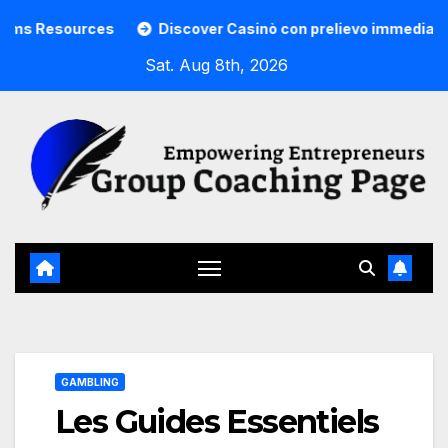
Skip
sources
Discover Casinò con prelievo immediato Fast Pa
to
Sat. Aug 8th, 2026
content
GAMBLING
Les Guides Essentiels