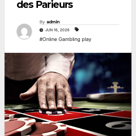
des Parieurs
By
admin
JUN 16, 2026
#Online Gambling play