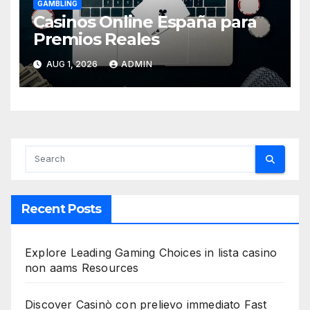
GAMBLING
Casinos Online España para
Premios Reales
AUG 1, 2026
ADMIN
Recent Posts
Explore Leading Gaming Choices in lista casino
non aams Resources
Discover Casinò con prelievo immediato Fast