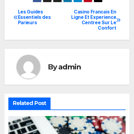
Les Guides
Casino Francais En
Post
Essentiels des
Ligne Et Experience
Parieurs
Centree Sur Le
navigation
Confort
By
admin
Related Post