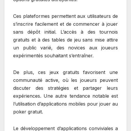
Ces plateformes permettent aux utilisateurs de
s’inscrire facilement et de commencer à jouer
sans dépôt initial. L’accès à des tournois
gratuits et à des tables de jeu sans mise attire
un public varié, des novices aux joueurs
expérimentés souhaitant s’entraîner.
De plus, ces jeux gratuits favorisent une
communauté active, où les joueurs peuvent
discuter des stratégies et partager leurs
expériences. Une autre tendance notable est
l’utilisation d’applications mobiles pour jouer au
poker gratuit.
Le développement d’applications conviviales a