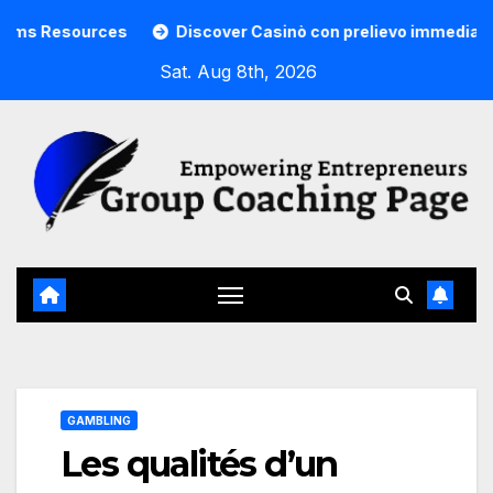
Skip
sources
Discover Casinò con prelievo immediato Fast P
to
Sat. Aug 8th, 2026
content
GAMBLING
Les qualités d’un