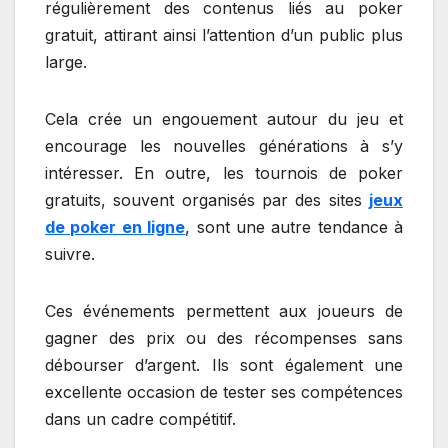
régulièrement des contenus liés au poker
gratuit, attirant ainsi l’attention d’un public plus
large.
Cela crée un engouement autour du jeu et
encourage les nouvelles générations à s’y
intéresser. En outre, les tournois de poker
gratuits, souvent organisés par des sites
jeux
de poker en ligne
, sont une autre tendance à
suivre.
Ces événements permettent aux joueurs de
gagner des prix ou des récompenses sans
débourser d’argent. Ils sont également une
excellente occasion de tester ses compétences
dans un cadre compétitif.