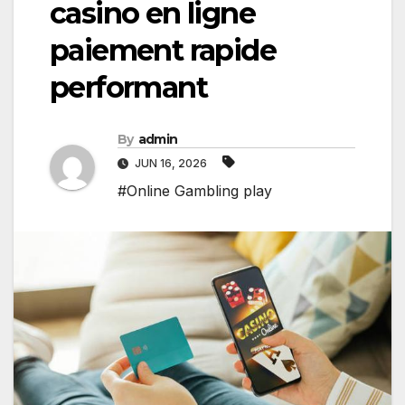
casino en ligne
paiement rapide
performant
By
admin
JUN 16, 2026
#Online Gambling play